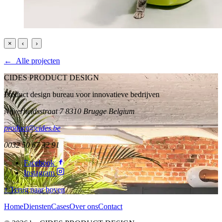
×
‹
›
← Alle projecten
CIDES PRODUCT DESIGN
Product design bureau voor innovatieve bedrijven
Nijverheidsstraat 7 8310 Brugge Belgium
product@cides.be
0032 50 67 32 91
Facebook
Instagram
↑ Terug naar boven
Home
Diensten
Cases
Over ons
Contact