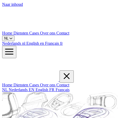
Naar inhoud
Home
Diensten
Cases
Over ons
Contact
NL
Nederlands
nl
English
en
Français
fr
Home
Diensten
Cases
Over ons
Contact
NL
Nederlands
EN
English
FR
Français