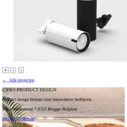
×
‹
›
← Alle projecten
CIDES PRODUCT DESIGN
Product design bureau voor innovatieve bedrijven
Nijverheidsstraat 7 8310 Brugge Belgium
product@cides.be