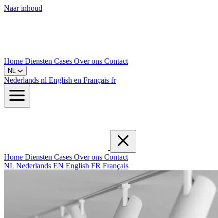
Naar inhoud
Home
Diensten
Cases
Over ons
Contact
NL
Nederlands
nl
English
en
Français
fr
Home
Diensten
Cases
Over ons
Contact
NL
Nederlands
EN
English
FR
Français