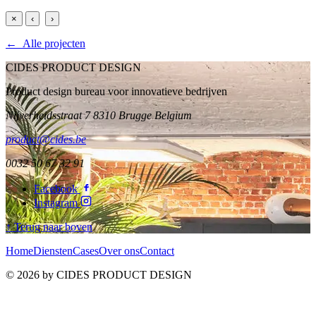
×
‹
›
← Alle projecten
CIDES PRODUCT DESIGN
Product design bureau voor innovatieve bedrijven
Nijverheidsstraat 7 8310 Brugge Belgium
product@cides.be
0032 50 67 32 91
Facebook
Instagram
↑ Terug naar boven
Home
Diensten
Cases
Over ons
Contact
© 2026 by CIDES PRODUCT DESIGN