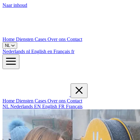
Naar inhoud
Home
Diensten
Cases
Over ons
Contact
NL
Nederlands
nl
English
en
Français
fr
Home
Diensten
Cases
Over ons
Contact
NL
Nederlands
EN
English
FR
Français