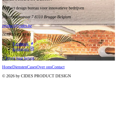
Product design bureau voor innovatieve bedrijven
Nijverheidsstraat 7 8310 Brugge Belgium
product@cides.be
0032 50 67 32 91
Facebook
Instagram
↑ Terug naar boven
Home
Diensten
Cases
Over ons
Contact
© 2026 by CIDES PRODUCT DESIGN