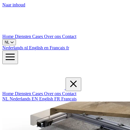
Naar inhoud
Home
Diensten
Cases
Over ons
Contact
NL
Nederlands
nl
English
en
Français
fr
Home
Diensten
Cases
Over ons
Contact
NL
Nederlands
EN
English
FR
Français