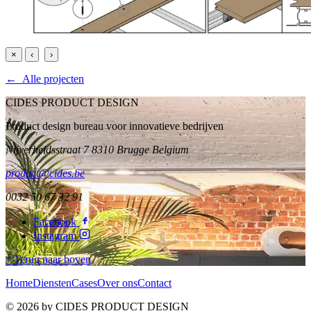
×
‹
›
← Alle projecten
CIDES PRODUCT DESIGN
Product design bureau voor innovatieve bedrijven
Nijverheidsstraat 7 8310 Brugge Belgium
product@cides.be
0032 50 67 32 91
Facebook
Instagram
↑ Terug naar boven
Home
Diensten
Cases
Over ons
Contact
© 2026 by CIDES PRODUCT DESIGN