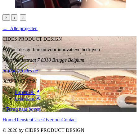
×
‹
›
← Alle projecten
CIDES PRODUCT DESIGN
Product design bureau voor innovatieve bedrijven
Nijverheidsstraat 7 8310 Brugge Belgium
product@cides.be
0032 50 67 32 91
Facebook
Instagram
↑ Terug naar boven
Home
Diensten
Cases
Over ons
Contact
© 2026 by CIDES PRODUCT DESIGN