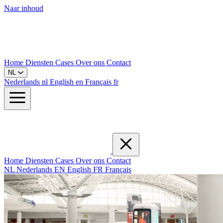
Naar inhoud
Home
Diensten
Cases
Over ons
Contact
NL
Nederlands
nl
English
en
Français
fr
Home
Diensten
Cases
Over ons
Contact
NL
Nederlands
EN
English
FR
Français