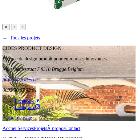
×
‹
›
← Tous les projets
CIDES PRODUCT DESIGN
Agence de design produit pour entreprises innovantes
Nijverheidsstraat 7 8310 Brugge Belgium
product@cides.be
0032 50 67 32 91
Facebook
Instagram
↑ Haut de page
Accueil
Services
Projets
À propos
Contact