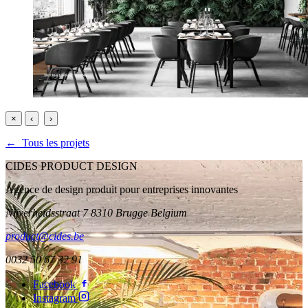
×
‹
›
← Tous les projets
CIDES PRODUCT DESIGN
Agence de design produit pour entreprises innovantes
Nijverheidsstraat 7 8310 Brugge Belgium
product@cides.be
0032 50 67 32 91
Facebook
Instagram