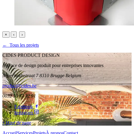
×
‹
›
← Tous les projets
CIDES PRODUCT DESIGN
Agence de design produit pour entreprises innovantes
Nijverheidsstraat 7 8310 Brugge Belgium
product@cides.be
0032 50 67 32 91
Facebook
Instagram
↑ Haut de page
Accueil
Services
Projets
À propos
Contact