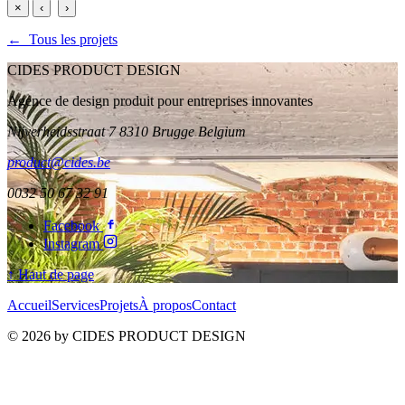
×
‹
›
← Tous les projets
CIDES PRODUCT DESIGN
Agence de design produit pour entreprises innovantes
Nijverheidsstraat 7 8310 Brugge Belgium
product@cides.be
0032 50 67 32 91
Facebook
Instagram
↑ Haut de page
Accueil
Services
Projets
À propos
Contact
© 2026 by CIDES PRODUCT DESIGN