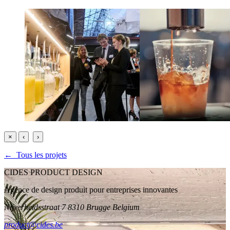
×
‹
›
← Tous les projets
CIDES PRODUCT DESIGN
Agence de design produit pour entreprises innovantes
Nijverheidsstraat 7 8310 Brugge Belgium
product@cides.be