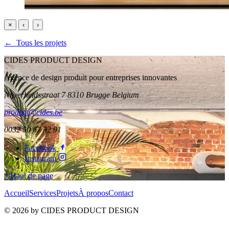
×
‹
›
← Tous les projets
CIDES PRODUCT DESIGN
Agence de design produit pour entreprises innovantes
Nijverheidsstraat 7 8310 Brugge Belgium
product@cides.be
0032 50 67 32 91
Facebook
Instagram
↑ Haut de page
Accueil
Services
Projets
À propos
Contact
© 2026 by CIDES PRODUCT DESIGN