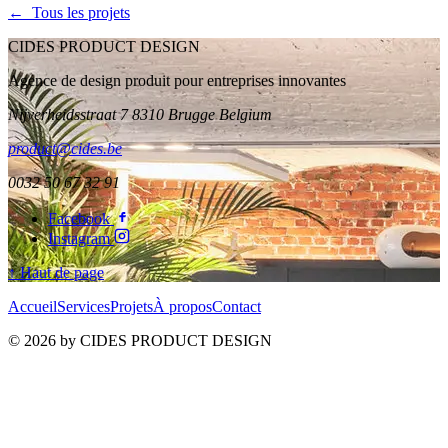
← Tous les projets
CIDES PRODUCT DESIGN
Agence de design produit pour entreprises innovantes
Nijverheidsstraat 7 8310 Brugge Belgium
product@cides.be
0032 50 67 32 91
Facebook
Instagram
↑ Haut de page
Accueil
Services
Projets
À propos
Contact
© 2026 by CIDES PRODUCT DESIGN