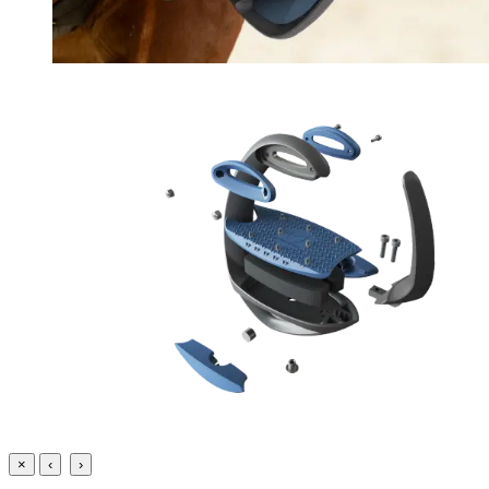
×
‹
›