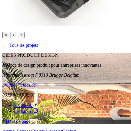
×
‹
›
← Tous les projets
CIDES PRODUCT DESIGN
Agence de design produit pour entreprises innovantes
Nijverheidsstraat 7 8310 Brugge Belgium
product@cides.be
0032 50 67 32 91
Facebook
Instagram
↑ Haut de page